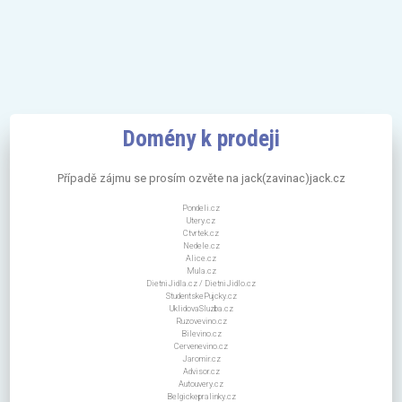
Domény k prodeji
Případě zájmu se prosím ozvěte na jack(zavinac)jack.cz
Pondeli.cz
Utery.cz
Ctvrtek.cz
Nedele.cz
Alice.cz
Mula.cz
DietniJidla.cz / DietniJidlo.cz
StudentskePujcky.cz
UklidovaSluzba.cz
Ruzovevino.cz
Bilevino.cz
Cervenevino.cz
Jaromir.cz
Advisor.cz
Autouvery.cz
Belgickepralinky.cz