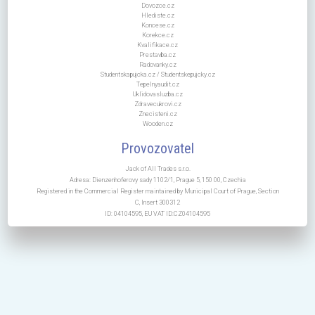
Dovozce.cz
Hlediste.cz
Koncese.cz
Korekce.cz
Kvalifikace.cz
Prestavba.cz
Radovanky.cz
Studentskapujcka.cz / Studentskepujcky.cz
Tepelnyaudit.cz
Uklidovasluzba.cz
Zdravecukrovi.cz
Znecisteni.cz
Wooden.cz
Provozovatel
Jack of All Trades s.r.o.
Adresa: Dienzenhoferovy sady 1102/1, Prague 5, 150 00, Czechia
Registered in the Commercial Register maintained by Municipal Court of Prague, Section
C, Insert 300312
ID: 04104595, EU VAT ID:CZ04104595